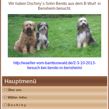
Wir haben Dschiny´s Sohn Benito aus dem B-Wurf in
Bensheim besucht.
http://waeller-vom-bambuswald.de/2-3-10-2013-
besuch-bei-benito-in-bensheim/
Hauptmenü
Über uns
Wäller- Infos
D s c h i n y