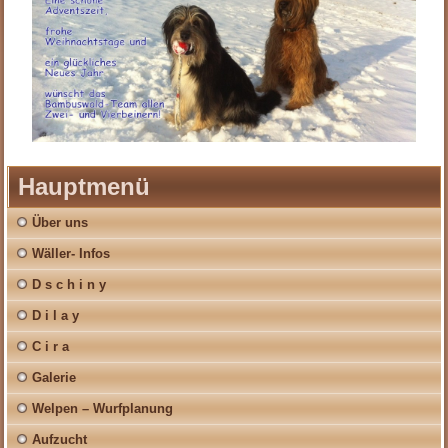
Hauptmenü
Über uns
Wäller- Infos
D s c h i n y
D i l a y
C i r a
Galerie
Welpen – Wurfplanung
Aufzucht