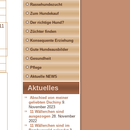
Rassehundezucht
Zum Hundekauf
Der richtige Hund?
11
Züchter finden
Konsequente Erziehung
Gute Hundeausbilder
Gesundheit
Pflege
Aktuelle NEWS
Aktuelles
Abschied von meiner
geliebten Dschiny
9.
November 2023
11 Wällerchen sind
ausgezogen
28. November
2022
11 Wällerchen sind im