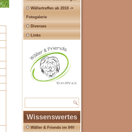
Wällertreffen ab 2010 ->
Fotogalerie
Diverses
Links
Wissenswertes
Wäller & Friends im IHV