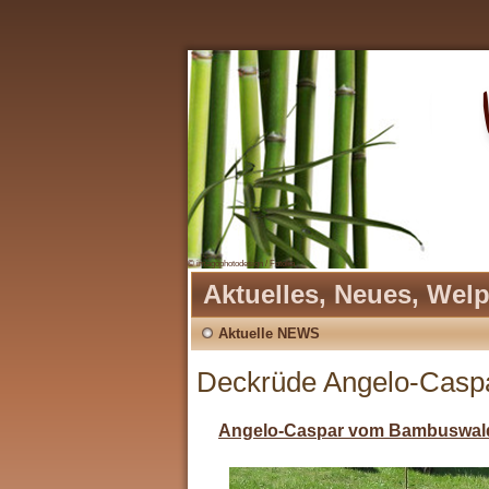
© imagophotodesign / Fotolia
Aktuelles, Neues, Wel
Aktuelle NEWS
Deckrüde Angelo-Cas
Angelo-Caspar
vom Bambuswal