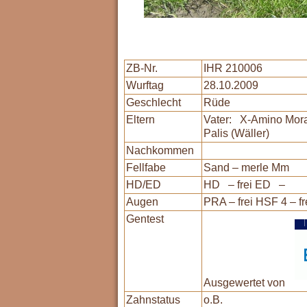
ZB-Nr.
IHR 210006
Wurftag
28.10.2009
Geschlecht
Rüde
Eltern
Vater: X-Amino Mora
Palis (Wäller)
Nachkommen
Fellfabe
Sand – merle Mm
HD/ED
HD – frei ED –
Augen
PRA – frei HSF 4 – f
Gentest
Ausgewertet von
Zahnstatus
o.B.