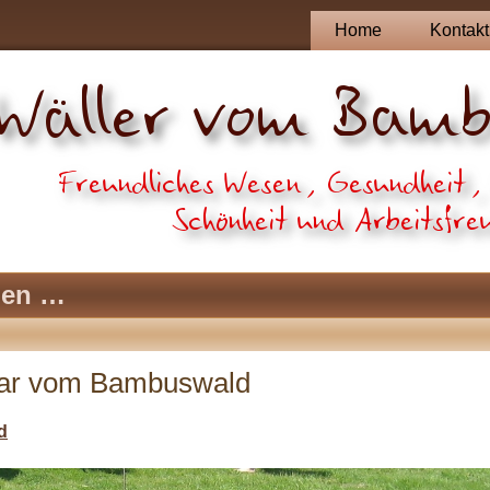
Home
Kontakt
pen …
par vom Bambuswald
d