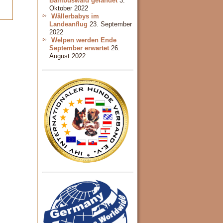
Bambuswald gelandet
3.
Oktober 2022
Wällerbabys im
Landeanflug
23. September
2022
Welpen werden Ende
September erwartet
26.
August 2022