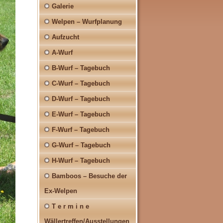
Galerie
Welpen – Wurfplanung
Aufzucht
A-Wurf
B-Wurf – Tagebuch
C-Wurf – Tagebuch
D-Wurf – Tagebuch
E-Wurf – Tagebuch
F-Wurf – Tagebuch
G-Wurf – Tagebuch
H-Wurf – Tagebuch
Bamboos – Besuche der
Ex-Welpen
T e r m i n e
Wällertreffen/Ausstellungen