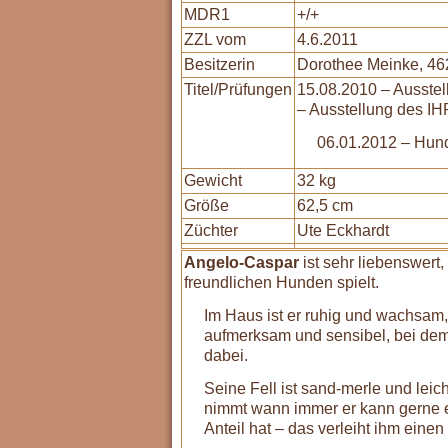
MDR1
+/+
ZZL vom
4.6.2011
Besitzerin
Dorothee Meinke, 46
Titel/Prüfungen
15.08.2010 – Ausste
– Ausstellung des I
06.01.2012 – Hund
Gewicht
32 kg
Größe
62,5 cm
Züchter
Ute Eckhardt
Angelo-Caspar
ist sehr liebenswert
freundlichen Hunden spielt.
Im Haus ist er ruhig und wachsam,
aufmerksam und sensibel, bei dem
dabei.
Seine Fell ist sand-merle und leich
nimmt wann immer er kann gerne e
Anteil hat – das verleiht ihm eine