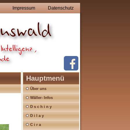
Impressum
Datenschutz
Hauptmenü
Über uns
Wäller- Infos
D s c h i n y
D i l a y
C i r a