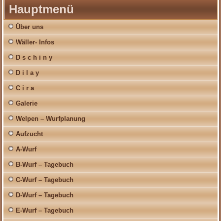
Hauptmenü
Über uns
Wäller- Infos
D s c h i n y
D i l a y
C i r a
Galerie
Welpen – Wurfplanung
Aufzucht
A-Wurf
B-Wurf – Tagebuch
C-Wurf – Tagebuch
D-Wurf – Tagebuch
E-Wurf – Tagebuch