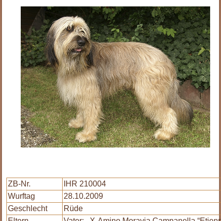
ZB-Nr.
IHR 210004
Wurftag
28.10.2009
Geschlecht
Rüde
Eltern
Vater: X-Amino Moravia Campanella “Etienne