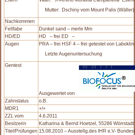
Mutter: Dschiny vom Mount Palis (Wäller)
Nachkommen
Fellfabe
Dunkel sand – merle Mm
HD/ED
HD – frei ED –
Augen
PRA – frei HSF 4 – frei getestet von Laboklin
Letzte Augenuntersuchung
Gentest
Ausgewertet von
Zahnstatus
o.B.
MDR1
+/+
ZZL vom
4.6.2011
Besitzerin
Katharina & Bernd Hoetzel, 55286 Wörrstadt
Titel/Prüfungen
15.08.2010 – Ausstellg.des IHR e.V- Bund