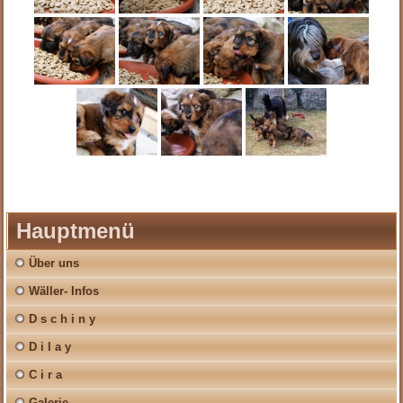
Hauptmenü
Über uns
Wäller- Infos
D s c h i n y
D i l a y
C i r a
Galerie