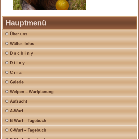
Hauptmenü
Über uns
Wäller- Infos
D s c h i n y
D i l a y
C i r a
Galerie
Welpen – Wurfplanung
Aufzucht
A-Wurf
B-Wurf – Tagebuch
C-Wurf – Tagebuch