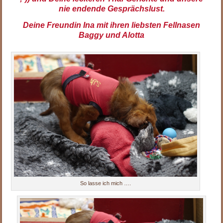
nie endende Gesprächslust.
Deine Freundin Ina mit ihren liebsten Fellnasen
Baggy und Alotta
So lasse ich mich ….