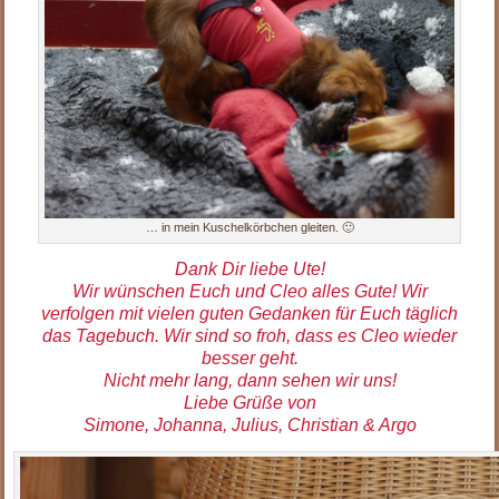
… in mein Kuschelkörbchen gleiten. 🙂
Dank Dir liebe Ute!
Wir wünschen Euch und Cleo alles Gute! Wir
verfolgen mit vielen guten Gedanken für Euch täglich
das Tagebuch. Wir sind so froh, dass es Cleo wieder
besser geht.
Nicht mehr lang, dann sehen wir uns!
Liebe Grüße von
Simone, Johanna, Julius, Christian & Argo