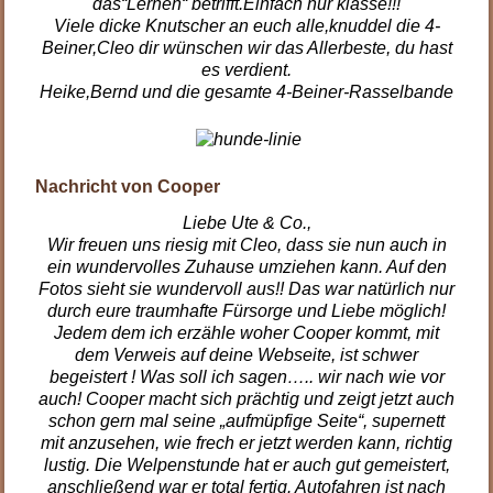
das“Lernen“ betrifft.Einfach nur klasse!!!
Viele dicke Knutscher an euch alle,knuddel die 4-
Beiner,Cleo dir wünschen wir das Allerbeste, du hast
es verdient.
Heike,Bernd und die gesamte 4-Beiner-Rasselbande
.
Nachricht von Cooper
Liebe Ute & Co.,
Wir freuen uns riesig mit Cleo, dass sie nun auch in
ein wundervolles Zuhause umziehen kann. Auf den
Fotos sieht sie wundervoll aus!! Das war natürlich nur
durch eure traumhafte Fürsorge und Liebe möglich!
Jedem dem ich erzähle woher Cooper kommt, mit
dem Verweis auf deine Webseite, ist schwer
begeistert ! Was soll ich sagen….. wir nach wie vor
auch! Cooper macht sich prächtig und zeigt jetzt auch
schon gern mal seine „aufmüpfige Seite“, supernett
mit anzusehen, wie frech er jetzt werden kann, richtig
lustig. Die Welpenstunde hat er auch gut gemeistert,
anschließend war er total fertig. Autofahren ist nach